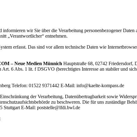
d informieren wir Sie über die Verarbeitung personenbezogener Daten a
nitt „Verantwortlicher“ entnehmen.
tem erfasst. Das sind vor allem technische Daten wie Internetbrowser,
OM – Neue Medien Münnich
Hauptstraße 68, 02742 Friedersdorf, 
Art. 6 Abs. 1 lit. f DSGVO (berechtigtes Interesse an stabiler und sic
nberg Telefon: 01522 9371442 E-Mail: info@kaelte-kompass.de
 Einschränkung der Verarbeitung, Datenübertragbarkeit sowie Widerspr
enschutzaufsichtsbehörde zu beschweren. Die für uns zuständige Behö
 Stuttgart E-Mail: poststelle@lfdi.bwl.de
: